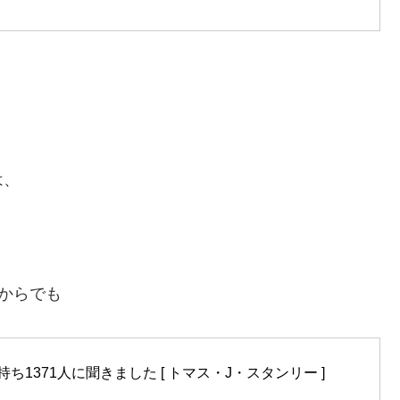
は、
本からでも
ち1371人に聞きました [ トマス・J・スタンリー ]