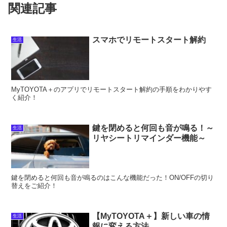
関連記事
スマホでリモートスタート解約
生活
MyTOYOTA＋のアプリでリモートスタート解約の手順をわかりやす
く紹介！
鍵を閉めると何回も音が鳴る！～
生活
リヤシートリマインダー機能～
鍵を閉めると何回も音が鳴るのはこんな機能だった！ON/OFFの切り
替えをご紹介！
【MyTOYOTA＋】新しい車の情
生活
報に変える方法