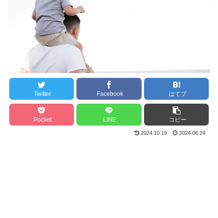
Twitter
Facebook
はてブ
Pocket
LINE
コピー
2024.10.19
2024.06.24